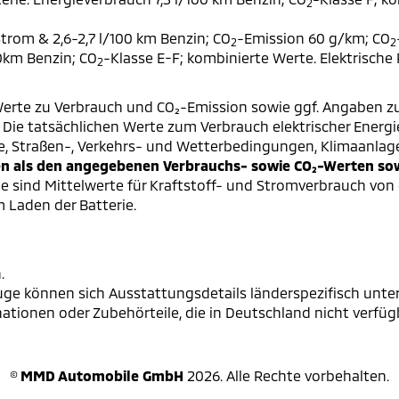
2
trom & 2,6-2,7 l/100 km Benzin; CO
-Emission 60 g/km; CO
2
2
00km Benzin; CO
-Klasse E-F; kombinierte Werte. Elektrische
2
erte zu Verbrauch und CO₂-Emission sowie ggf. Angaben z
ie tatsächlichen Werte zum Verbrauch elektrischer Energie 
e, Straßen-, Verkehrs- und Wetterbedingungen, Klimaanlag
 als den angegebenen Verbrauchs- sowie CO₂-Werten sowi
 sind Mittelwerte für Kraftstoff- und Stromverbrauch von 
 Laden der Batterie.
.
ge können sich Ausstattungsdetails länderspezifisch unter
onen oder Zubehörteile, die in Deutschland nicht verfügba
©
MMD Automobile GmbH
2026. Alle Rechte vorbehalten.