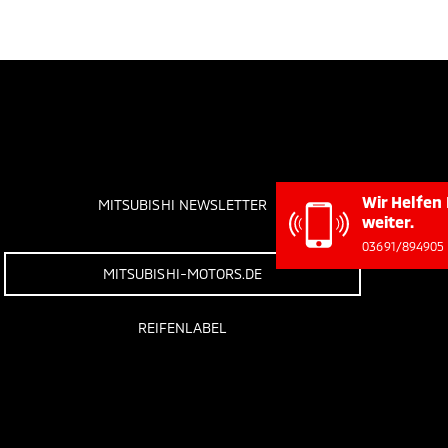
Wir
MITSUBISHI NEWSLETTER
wei
036
MITSUBISHI-MOTORS.DE
REIFENLABEL