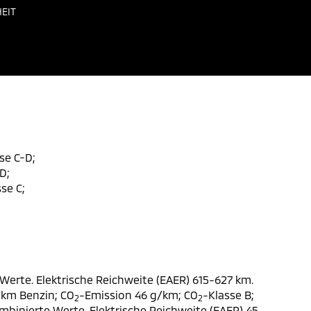
EIT
se C-D;
D;
se C;
Werte. Elektrische Reichweite (EAER) 615-627 km.
 km Benzin; CO
-Emission 46 g/km; CO
-Klasse B;
2
2
ombinierte Werte. Elektrische Reichweite (EAER) 45