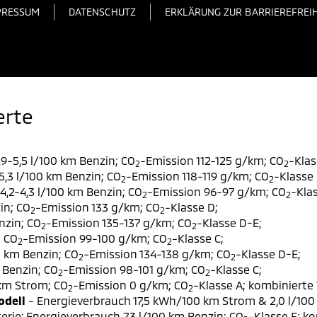
PRESSUM
DATENSCHUTZ
ERKLÄRUNG ZUR BARRIEREFREIH
erte
9-5,5 l/100 km Benzin; CO
-Emission 112-125 g/km; CO
-Klas
2
2
,3 l/100 km Benzin; CO
-Emission 118-119 g/km; CO
-Klasse 
2
2
,2-4,3 l/100 km Benzin; CO
-Emission 96-97 g/km; CO
-Klas
2
2
in; CO
-Emission 133 g/km; CO
-Klasse D;
2
2
nzin; CO
-Emission 135-137 g/km; CO
-Klasse D-E;
2
2
; CO
-Emission 99-100 g/km; CO
-Klasse C;
2
2
0 km Benzin; CO
-Emission 134-138 g/km; CO
-Klasse D-E;
2
2
 Benzin; CO
-Emission 98-101 g/km; CO
-Klasse C;
2
2
 km Strom; CO
-Emission 0 g/km; CO
-Klasse A; kombinierte 
2
2
odell
- Energieverbrauch 17,5 kWh/100 km Strom & 2,0 l/100
erie: Energieverbrauch 7,3 l/100 km Benzin; CO
-Klasse F; k