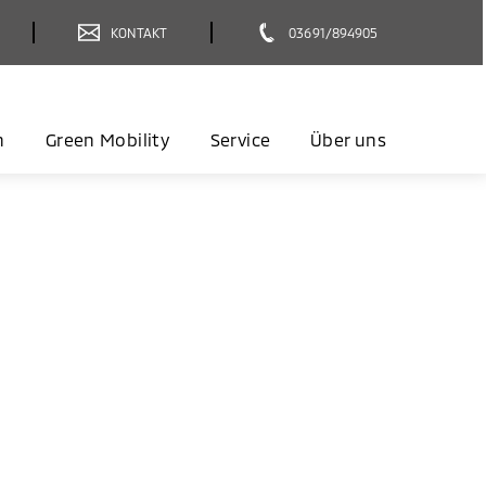
KONTAKT
03691/894905
n
Green Mobility
Service
Über uns