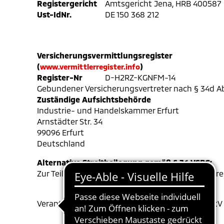
Registergericht
Amtsgericht Jena, HRB 400587
Ust-IdNr.
DE 150 368 212
Versicherungsvermittlungsregister
(
)
www.vermittlerregister.info
Register-Nr
D-H2RZ-KGNFM-14
Gebundener Versicherungsvertreter nach § 34d A
Zuständige Aufsichtsbehörde
Industrie- und Handelskammer Erfurt
Arnstädter Str. 34
99096 Erfurt
Deutschland
Alternative Streitbeilegung gemäß § 36 VSBG:
Zur Teilnahme an einem Streitbeilegungsverfahren 
Verantwortlicher im Sinne des § 18 Absatz 2 MStV